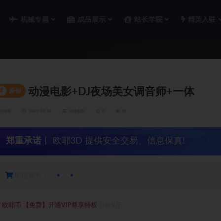
机械专题
成品展示
站长学院
精英入驻
动漫电影+DJ夜场美女调音师+一体
#
原创
功夫哥
2022-05-10
动漫电影
0
50
郑重承诺
丨 欧耶3D 提供安全交易、信息保真!
增值服务：
0
欧耶币
【免费】开通VIP尊享特权
升级VIP