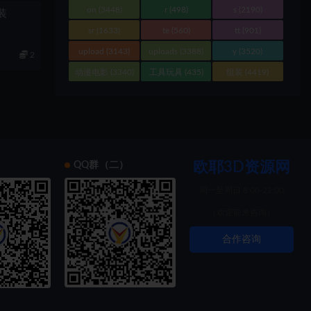
on
(3448)
r
(498)
s
(2190)
组装
sr
(1633)
te
(560)
tt
(901)
upload
(3143)
uploads
(3388)
y
(3520)
2
动漫电影
(3340)
工具玩具
(435)
组装
(4419)
欧耶3D资源网
）
QQ群（二）
周一至周日 8:00-22:00
（欢迎前来咨询）
合作咨询