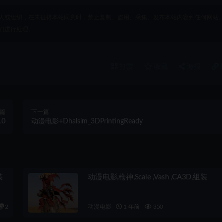
人或组织，在未征得本站同意时，禁止复制、盗用、采集、发布本站内容到任何网站
们进行处理。
打赏
收藏
海报
篇
下一篇
.0
动漫电影+Dhalsim_3DPrintingReady
装
动漫电影,枪神,Scale ,Vash ,CA3D,组装
2
动漫电影
1 年前
350