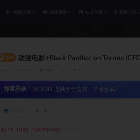
机械专题
成品展示
站长学院
精英入驻
动漫电影+Black Panther on Throne (CFD
#
原创
功夫哥
2022-05-10
动漫电影
0
70
郑重承诺
丨 欧耶3D 提供安全交易、信息保真!
增值服务：
1
欧耶币
【付费】开通VIP尊享特权
升级VIP