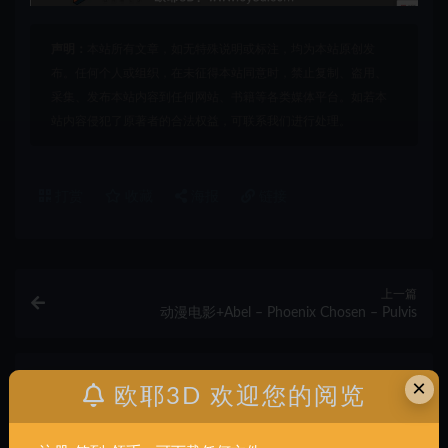
声明：
本站所有文章，如无特殊说明或标注，均为本站原创发
布。任何个人或组织，在未征得本站同意时，禁止复制、盗用、
采集、发布本站内容到任何网站、书籍等各类媒体平台。如若本
站内容侵犯了原著者的合法权益，可联系我们进行处理。
打赏
收藏
海报
链接
上一篇
动漫电影+Abel – Phoenix Chosen – Pulvis
下一篇
×
欧耶3D 欢迎您的阅览
动漫电影+300 Spartanos-730MB+组装
相关文章