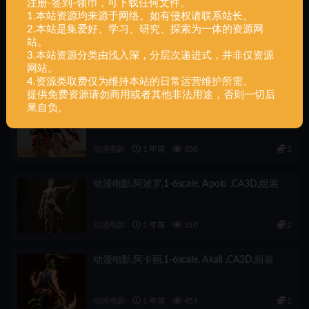
注册-签到-领币，可下载任何文件。
1.本站资源均来源于网络。如有侵权请联系站长。
2.本站是集爱好、学习、研究、探索为一体的资源网
动漫电影,莫甘娜,1-6,scale ,Morgana ,CA3D,组
站。
装
3.本站资源分类由浅入深，分层次递进式，并非仅资源
网站。
动漫电影
1 年前
600
2
4.资源类取费仅为维持本站的日常运营维护所需。
提供免费资源请勿商用或者其他非法用途，否则一切后
果自负。
动漫电影,枪神,Scale ,Vash ,CA3D,组装
动漫电影
1 年前
350
2
动漫电影,阿波罗,1-6scale, Apolo ,CA3D,组装
动漫电影
1 年前
310
2
动漫电影,阿卡丽,1-6scale, Akali ,CA3D,组装
动漫电影
1 年前
453
2