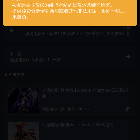
4.资源类取费仅为维持本站的日常运营维护所需。
提供免费资源请勿商用或者其他非法用途，否则一切后
果自负。
上一篇
动漫电影+《新世纪福音战士》-女-手办-可爱-8件+组装
下一篇
动漫电影+《小丑》1+一体
相关文章
动漫电影,莫甘娜,1-6,scale ,Morgana ,CA3D,组
装
动漫电影
1 年前
597
2
动漫电影,枪神,Scale ,Vash ,CA3D,组装