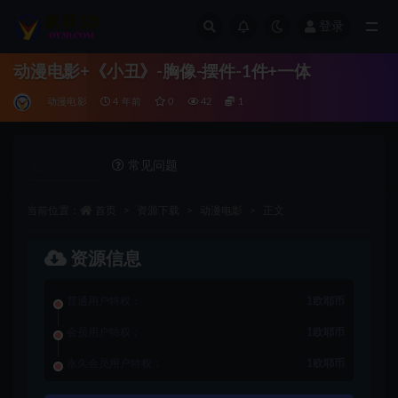
登录
全部
动漫电影+《小丑》-胸像-摆件-1件+一体
动漫电影
4 年前
0
42
1
详情介绍
常见问题
当前位置：
首页
资源下载
动漫电影
正文
资源信息
普通用户特权：
1欧耶币
会员用户特权：
1欧耶币
永久会员用户特权：
1欧耶币