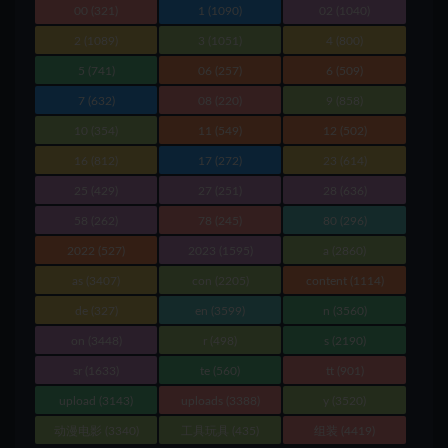
00
(321)
1
(1090)
02
(1040)
2
(1089)
3
(1051)
4
(800)
5
(741)
06
(257)
6
(509)
7
(632)
08
(220)
9
(858)
10
(354)
11
(549)
12
(502)
16
(812)
17
(272)
23
(614)
25
(429)
27
(251)
28
(636)
58
(262)
78
(245)
80
(296)
2022
(527)
2023
(1595)
a
(2860)
as
(3407)
con
(2205)
content
(1114)
de
(327)
en
(3599)
n
(3560)
on
(3448)
r
(498)
s
(2190)
sr
(1633)
te
(560)
tt
(901)
upload
(3143)
uploads
(3388)
y
(3520)
动漫电影
(3340)
工具玩具
(435)
组装
(4419)