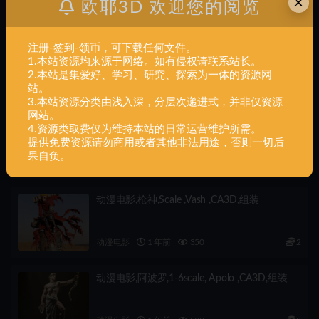
×
欧耶3D 欢迎您的阅览
下一篇
注册-签到-领币，可下载任何文件。
动漫电影+《数码宝贝》-多种形态-怪物-48件+组装
1.本站资源均来源于网络。如有侵权请联系站长。
2.本站是集爱好、学习、研究、探索为一体的资源网
相关文章
站。
3.本站资源分类由浅入深，分层次递进式，并非仅资源
网站。
动漫电影,莫甘娜,1-6,scale ,Morgana ,CA3D,组
4.资源类取费仅为维持本站的日常运营维护所需。
装
提供免费资源请勿商用或者其他非法用途，否则一切后
果自负。
动漫电影
1 年前
600
2
动漫电影,枪神,Scale ,Vash ,CA3D,组装
动漫电影
1 年前
350
2
动漫电影,阿波罗,1-6scale, Apolo ,CA3D,组装