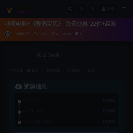
登录
全部
动漫电影+《数码宝贝》-海天使兽-22件+组装
动漫电影
4 年前
0
66
1
详情介绍
常见问题
当前位置：
首页
资源下载
动漫电影
正文
资源信息
普通用户特权：
1欧耶币
会员用户特权：
1欧耶币
永久会员用户特权：
1欧耶币