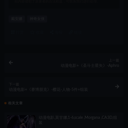
站内容侵犯了原著者的合法权益，可联系我们进行处理。
戴安娜
神奇女侠
打赏
收藏
海报
链接
上一篇
动漫电影+《圣斗士星矢》-Aphro
下一篇
动漫电影+《赛博朋克》-樱花-人物-5件+组装
相关文章
动漫电影,莫甘娜,1-6,scale ,Morgana ,CA3D,组
装