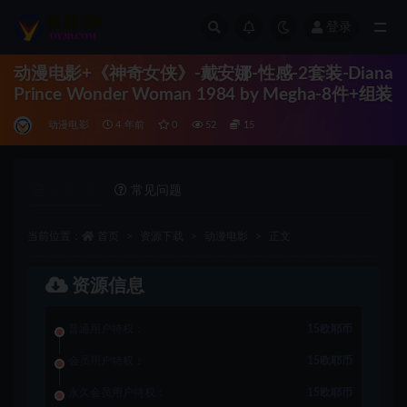
登录
全部
动漫电影+《神奇女侠》-戴安娜-性感-2套装-Diana
Prince Wonder Woman 1984 by Megha-8件+组装
动漫电影
4 年前
0
52
15
详情介绍
常见问题
当前位置：
首页
资源下载
动漫电影
正文
资源信息
普通用户特权：
15欧耶币
会员用户特权：
15欧耶币
永久会员用户特权：
15欧耶币