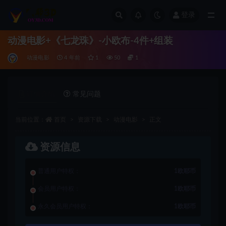
登录
全部
动漫电影+《七龙珠》-小欧布-4件+组装
动漫电影
4 年前
1
50
1
详情介绍
常见问题
当前位置：
首页
资源下载
动漫电影
正文
资源信息
普通用户特权：
1欧耶币
会员用户特权：
1欧耶币
永久会员用户特权：
1欧耶币