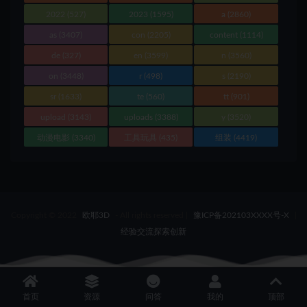
2022
(527)
2023
(1595)
a
(2860)
as
(3407)
con
(2205)
content
(1114)
de
(327)
en
(3599)
n
(3560)
on
(3448)
r
(498)
s
(2190)
sr
(1633)
te
(560)
tt
(901)
upload
(3143)
uploads
(3388)
y
(3520)
动漫电影
(3340)
工具玩具
(435)
组装
(4419)
Copyright © 2022
欧耶3D
- All rights reserved
|
豫ICP备202103XXXX号-X
|
经验交流探索创新
首页
资源
问答
我的
顶部