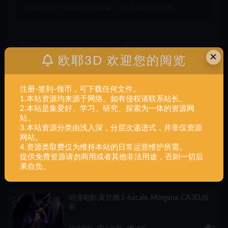
站内容侵犯了原著者的合法权益，可联系我们进行处理。
打赏
收藏
海报
链接
×
欧耶3D 欢迎您的阅览
注册-签到-领币，可下载任何文件。
上一篇
1.本站资源均来源于网络。如有侵权请联系站长。
游戏小说+《艾尔登法环》ELDEN RING HELMET-女武
2.本站是集爱好、学习、研究、探索为一体的资源网
士-头盔-可穿戴-393MB+组装
站。
3.本站资源分类由浅入深，分层次递进式，并非仅资源
网站。
下一篇
4.资源类取费仅为维持本站的日常运营维护所需。
动漫电影+《七龙珠》-悟空-手办-8件+组装
提供免费资源请勿商用或者其他非法用途，否则一切后
果自负。
相关文章
动漫电影,莫甘娜,1-6,scale ,Morgana ,CA3D,组
装
动漫电影
1 年前
600
2