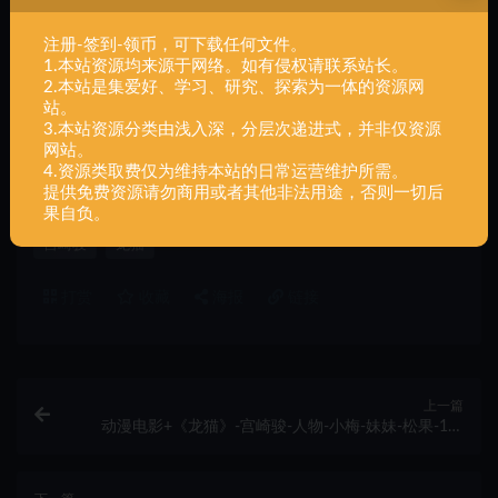
注册-签到-领币，可下载任何文件。
1.本站资源均来源于网络。如有侵权请联系站长。
2.本站是集爱好、学习、研究、探索为一体的资源网
声明：
本站所有文章，如无特殊说明或标注，均为本站原创发
站。
布。任何个人或组织，在未征得本站同意时，禁止复制、盗用、
3.本站资源分类由浅入深，分层次递进式，并非仅资源
网站。
采集、发布本站内容到任何网站、书籍等各类媒体平台。如若本
4.资源类取费仅为维持本站的日常运营维护所需。
站内容侵犯了原著者的合法权益，可联系我们进行处理。
提供免费资源请勿商用或者其他非法用途，否则一切后
果自负。
宫崎骏
龙猫
打赏
收藏
海报
链接
上一篇
动漫电影+《龙猫》-宫崎骏-人物-小梅-妹妹-松果-1件
+一体