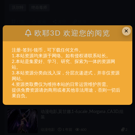
沃尔特
绝命毒师
打赏
收藏
海报
链接
×
欧耶3D 欢迎您的阅览
注册-签到-领币，可下载任何文件。
上一篇
1.本站资源均来源于网络。如有侵权请联系站长。
动漫电影+《雷神》-锤-终极之锤-索尔-9件+组装
2.本站是集爱好、学习、研究、探索为一体的资源网
站。
3.本站资源分类由浅入深，分层次递进式，并非仅资源
下一篇
网站。
动漫电影+《金刚大战哥斯拉》-金刚-哥斯拉-动漫版-可
4.资源类取费仅为维持本站的日常运营维护所需。
爱-凶狠-多形态-8件+一体
提供免费资源请勿商用或者其他非法用途，否则一切后
果自负。
相关文章
动漫电影,莫甘娜,1-6,scale ,Morgana ,CA3D,组
装
动漫电影
1 年前
600
2