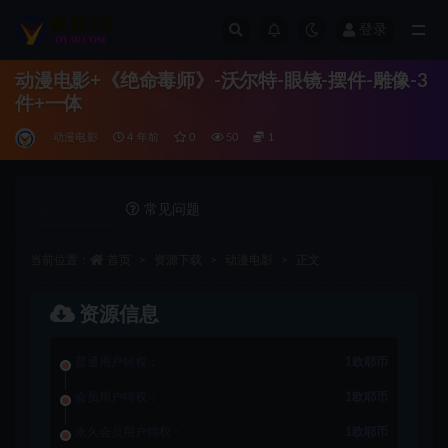
登录
全部
动漫电影+《绝命毒师》-沃尔特-眼镜-摆件-雕像-3
件+一体
动漫电影
4 年前
0
50
1
详情介绍
常见问题
当前位置：
首页
资源下载
动漫电影
正文
资源信息
普通用户特权：
1欧耶币
会员用户特权：
1欧耶币
永久会员用户特权：
1欧耶币