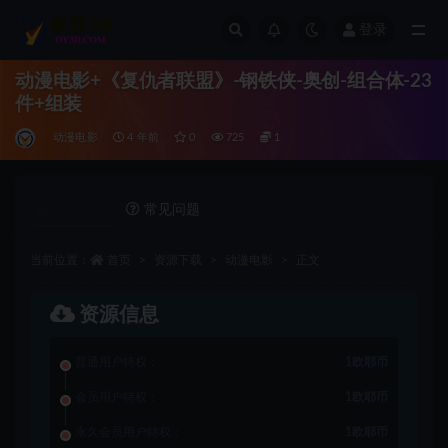
登录
全部
动漫电影+《复仇者联盟》-钢铁侠-奥创-组合体-23
件+组装
动漫电影
4 年前
0
725
1
详情介绍
常见问题
当前位置：
首页
资源下载
动漫电影
正文
资源信息
普通用户特权：
1欧耶币
会员用户特权：
1欧耶币
永久会员用户特权：
1欧耶币