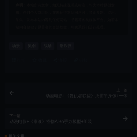
声明：
本站所有文章，如无特殊说明或标注，均为本站原创发
布。任何个人或组织，在未征得本站同意时，禁止复制、盗用、
采集、发布本站内容到任何网站、书籍等各类媒体平台。如若本
站内容侵犯了原著者的合法权益，可联系我们进行处理。
场景
奥创
战场
钢铁侠
打赏
收藏
海报
链接
上一篇
动漫电影+《复仇者联盟》灭霸半身像+一体
下一篇
动漫电影+《毒液》怪物Alien手办模型+组装
相关文章