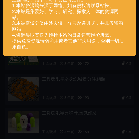
1.本站资源均来源于网络。如有侵权请联系站长。
工具玩具,鬼耳环,万圣节,组装
2.本站是集爱好、学习、研究、探索为一体的资源网
站。
3.本站资源分类由浅入深，分层次递进式，并非仅资源
网站。
工具玩具
3 年前
97
0.5
4.资源类取费仅为维持本站的日常运营维护所需。
提供免费资源请勿商用或者其他非法用途，否则一切后
工具玩具,机器人,手臂,套件卡,组装
果自负。
工具玩具
3 年前
172
0.5
工具玩具,霍格沃茨,城堡,分件,组装
工具玩具
3 年前
190
0.5
工具玩具,弹力,弹性,幽灵,组装
工具玩具
3 年前
168
0.5