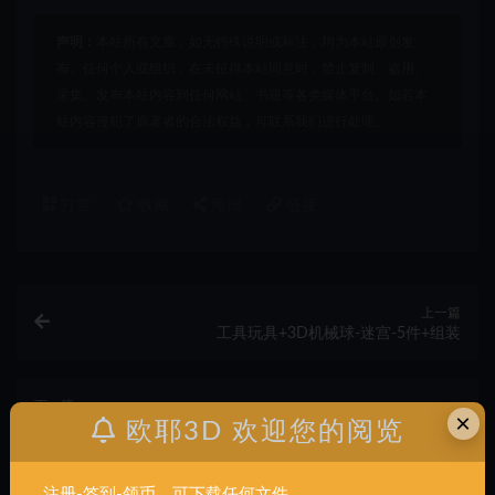
声明：
本站所有文章，如无特殊说明或标注，均为本站原创发
布。任何个人或组织，在未征得本站同意时，禁止复制、盗用、
采集、发布本站内容到任何网站、书籍等各类媒体平台。如若本
站内容侵犯了原著者的合法权益，可联系我们进行处理。
打赏
收藏
海报
链接
上一篇
工具玩具+3D机械球-迷宫-5件+组装
下一篇
×
工具玩具+12生肖-牌-匾-12件+一体
欧耶3D 欢迎您的阅览
相关文章
注册-签到-领币，可下载任何文件。