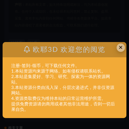
声明：
本站所有文章，如无特殊说明或标注，均为本站原创发
布。任何个人或组织，在未征得本站同意时，禁止复制、盗用、
采集、发布本站内容到任何网站、书籍等各类媒体平台。如若本
站内容侵犯了原著者的合法权益，可联系我们进行处理。
比特币
玩具
×
欧耶3D 欢迎您的阅览
打赏
收藏
海报
链接
注册-签到-领币，可下载任何文件。
1.本站资源均来源于网络。如有侵权请联系站长。
2.本站是集爱好、学习、研究、探索为一体的资源网
站。
上一篇
3.本站资源分类由浅入深，分层次递进式，并非仅资源
工具玩具+北极熊-捉鱼-运动-机械-23件+组装
网站。
4.资源类取费仅为维持本站的日常运营维护所需。
提供免费资源请勿商用或者其他非法用途，否则一切后
下一篇
果自负。
工具玩具+笔记本电脑-支架-简易-3件+组装
相关文章