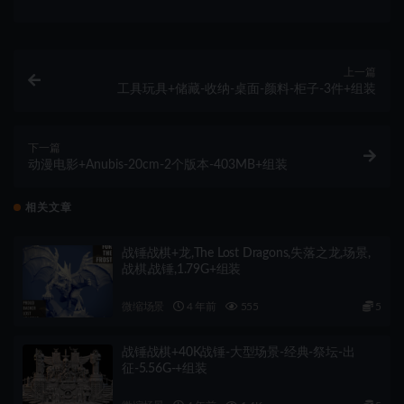
上一篇
工具玩具+储藏-收纳-桌面-颜料-柜子-3件+组装
下一篇
动漫电影+Anubis-20cm-2个版本-403MB+组装
相关文章
战锤战棋+龙,The Lost Dragons,失落之龙,场景,
战棋,战锤,1.79G+组装
微缩场景
4 年前
555
5
战锤战棋+40K战锤-大型场景-经典-祭坛-出
征-5.56G-+组装