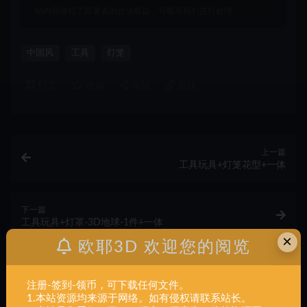
站内容侵犯了原著者的合法权益，可联系我们进行处理。
中国风
工具
灯笼
打赏
收藏
海报
链接
上一篇
工具玩具+灯笼花型+一体
下一篇
工具玩具+灯罩-3D地球-1件+一体
×
欧耶3D 欢迎您的阅览
相关文章
注册-签到-领币，可下载任何文件。
工具玩具,活动扳手,工具,组装
1.本站资源均来源于网络。如有侵权请联系站长。