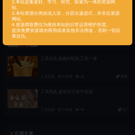
2.本站是集爱好、学习、研究、探索为一体的资源网
站。
工具玩具
4 年前
62
免费
3.本站资源分类由浅入深，分层次递进式，并非仅资源
网站。
4.资源类取费仅为维持本站的日常运营维护所需。
工具玩具,镂空笔筒,工具,一体
提供免费资源请勿商用或者其他非法用途，否则一切后
果自负。
工具玩具
4 年前
53
免费
工具玩具,扭曲的笔筒,工具,一体
工具玩具
4 年前
42
免费
工具玩具,鬼耳环,万圣节,组装
工具玩具
3 年前
99
0.5
近期文章