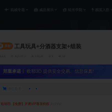
机械专题
成品展示
站长学院
精英入驻
工具玩具+分酒器支架+组装
#
原创
功夫哥
2022-05-19
工具玩具
0
942
郑重承诺
丨 欧耶3D 提供安全交易、信息保真!
增值服务：
0
欧耶币
【免费】开通VIP尊享特权
升级VIP