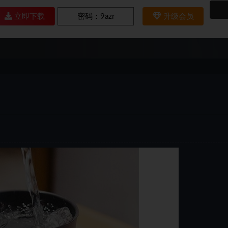
立即下载
密码：
9azr
升级会员