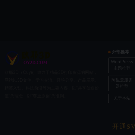
外部推荐
WordPresss
主题推荐
欧耶3D（Ouye）致力于精品3D打印资源的网站，
阿里云服务
网站以3D文件、学习交流、经验分享、产品展示、
器推荐
精英入驻、科技前沿等为主要内容，以“共享创造价
值”为理念，以“尊重原创”为准则。
关于本站
开通SV
Copyri