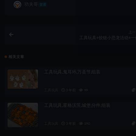
功夫哥
普通
上一
工具玩具+铰链小恐龙活动+一
相关文章
工具玩具,鬼耳环,万圣节,组装
工具玩具
3 年前
99
工具玩具,霍格沃茨,城堡,分件,组装
工具玩具
3 年前
190