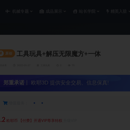
机械专题
成品展示
站长学院
精英入驻
工具玩具+解压无限魔方+一体
#
原创
功夫哥
2022-05-27
工具玩具
0
70
郑重承诺
丨 欧耶3D 提供安全交易、信息保真!
增值服务：
.2
欧耶币
【付费】开通VIP尊享特权
升级VIP