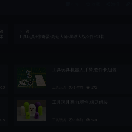
打赏
收藏
海报
篇
下一篇
体
工具玩具+惊奇蛋-高达大师-星球大战-2件+组装
工具玩具,机器人,手臂,套件卡,组装
0.5
工具玩具
3 年前
172
工具玩具,弹力,弹性,幽灵,组装
0.5
工具玩具
3 年前
168