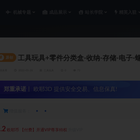
机械专题
成品展示
站长学院
精英入驻
工具玩具+零件分类盒-收纳-存储-电子-螺
#
原创
功夫哥
2022-05-28
工具玩具
0
73
郑重承诺
丨 欧耶3D 提供安全交易、信息保真!
增值服务：
.2
欧耶币
【付费】开通VIP尊享特权
升级VIP