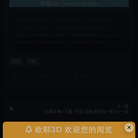
声明：
本站所有文章，如无特殊说明或标注，均为本站原创发
布。任何个人或组织，在未征得本站同意时，禁止复制、盗用、
采集、发布本站内容到任何网站、书籍等各类媒体平台。如若本
站内容侵犯了原著者的合法权益，可联系我们进行处理。
南湖
红船
打赏
收藏
海报
链接
上一篇
交通军事+飞船-宇宙-战舰-航空站-奇幻+一体
×
欧耶3D 欢迎您的阅览
下一篇
交通军事+机关枪-狙击-步枪-1件+一体