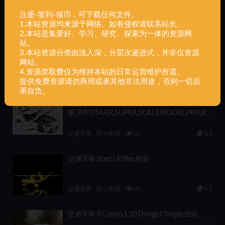
注册-签到-领币，可下载任何文件。
相关文章
1.本站资源均来源于网络。如有侵权请联系站长。
2.本站是集爱好、学习、研究、探索为一体的资源网
站。
交通军事,Navio,Pirata,组装
3.本站资源分类由浅入深，分层次递进式，并非仅资源
网站。
4.资源类取费仅为维持本站的日常运营维护所需。
交通军事
3 年前
220
0.5
提供免费资源请勿商用或者其他非法用途，否则一切后
果自负。
交通军
事,TOYOTA,GR,SUPRA,SCALE,MODEL,PRO,KIT
,组装
交通军事
3 年前
23
0.5
交通军事,Start,UP,files,组装
交通军事
3 年前
21
0.5
交通军事,RC,open,1,10,Dodge,Charger,组装