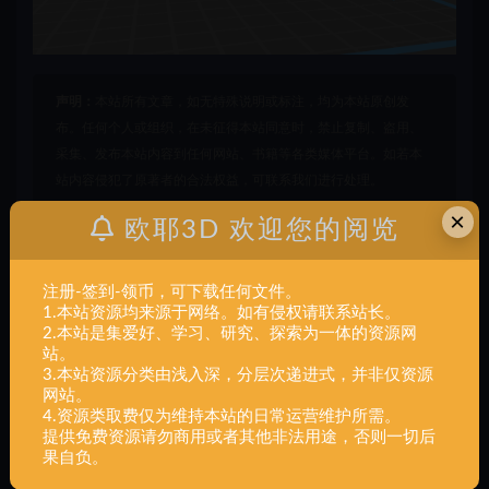
声明：
本站所有文章，如无特殊说明或标注，均为本站原创发
布。任何个人或组织，在未征得本站同意时，禁止复制、盗用、
采集、发布本站内容到任何网站、书籍等各类媒体平台。如若本
站内容侵犯了原著者的合法权益，可联系我们进行处理。
×
欧耶3D 欢迎您的阅览
复仇者
星际
飞船
注册-签到-领币，可下载任何文件。
打赏
收藏
海报
链接
1.本站资源均来源于网络。如有侵权请联系站长。
2.本站是集爱好、学习、研究、探索为一体的资源网
站。
3.本站资源分类由浅入深，分层次递进式，并非仅资源
网站。
上一篇
4.资源类取费仅为维持本站的日常运营维护所需。
交通军事+星际飞船-星门-战舰-宇宙-科幻-复杂-23件压
提供免费资源请勿商用或者其他非法用途，否则一切后
缩包+组装
果自负。