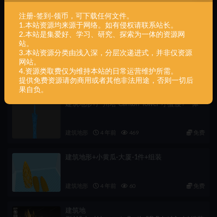
建筑地形+别墅-小屋-家-小楼-5件+组装
注册-签到-领币，可下载任何文件。
1.本站资源均来源于网络。如有侵权请联系站长。
相关文章
2.本站是集爱好、学习、研究、探索为一体的资源网
站。
建筑地形,哥特式,建筑,组装
3.本站资源分类由浅入深，分层次递进式，并非仅资源
网站。
4.资源类取费仅为维持本站的日常运营维护所需。
建筑地形
4 年前
36
0.5
提供免费资源请勿商用或者其他非法用途，否则一切后
果自负。
建筑地形+广州塔-Canton Tower-小蛮腰+一体
建筑地形
4 年前
469
免费
建筑地形+小黄瓜-大厦-1件+组装
建筑地形
4 年前
60
免费
建筑地