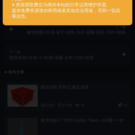
4.资源类取费仅为维持本站的日常运营维护所需。
提供免费资源请勿商用或者其他非法用途，否则一切后
果自负。
上一篇
建筑地形+街道-巷子-转角-书店-温馨-场景-55件+组装
下一篇
建筑地形+木屋-小-欧洲-温馨-乡村-11件+组装
相关文章
建筑地形,哥特式,建筑,组装
建筑地形
4 年前
36
0.5
建筑地形+广州塔-Canton Tower-小蛮腰+一体