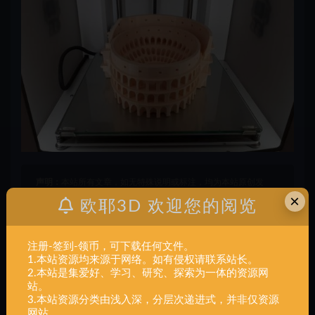
声明：
本站所有文章，如无特殊说明或标注，均为本站原创发
×
布。任何个人或组织，在未征得本站同意时，禁止复制、盗用、
欧耶3D 欢迎您的阅览
采集、发布本站内容到任何网站、书籍等各类媒体平台。如若本
站内容侵犯了原著者的合法权益，可联系我们进行处理。
注册-签到-领币，可下载任何文件。
1.本站资源均来源于网络。如有侵权请联系站长。
2.本站是集爱好、学习、研究、探索为一体的资源网
建筑
斗兽场
站。
3.本站资源分类由浅入深，分层次递进式，并非仅资源
打赏
收藏
海报
链接
网站。