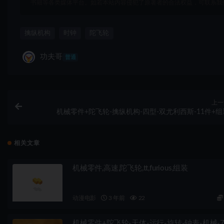
书籍等各类媒体平台。如若本站内容侵犯了原著者的合法权益，可联系我
擒纵机构
时钟
陀飞轮
功夫哥
普通
上一
机械零件+陀飞轮-擒纵机构-四型-双尤利西斯-11件+组
相关文章
机械零件,高速,陀飞轮,tt,furious,组装
动漫电影
3 年前
22
机械零件+陀飞轮-天体-运行-旋转-钟表-机械-7