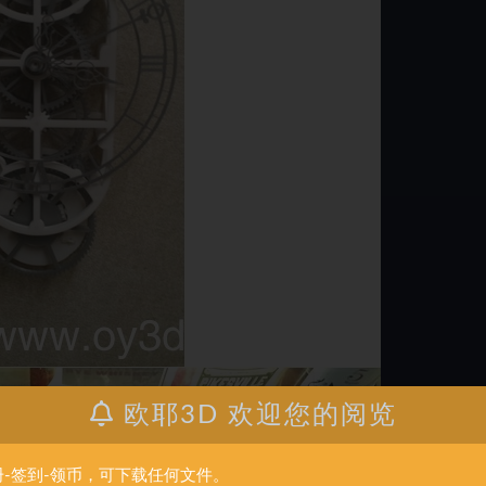
欧耶3D 欢迎您的阅览
册-签到-领币，可下载任何文件。