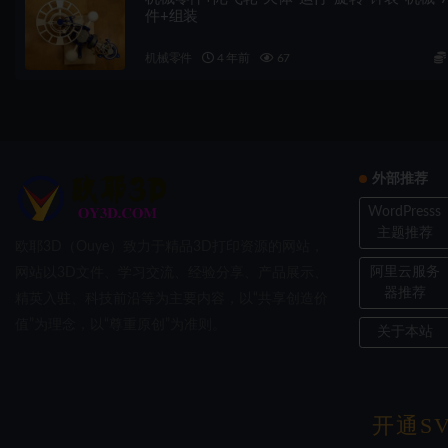
件+组装
机械零件
4 年前
67
外部推荐
WordPresss
主题推荐
欧耶3D（Ouye）致力于精品3D打印资源的网站，
阿里云服务
网站以3D文件、学习交流、经验分享、产品展示、
器推荐
精英入驻、科技前沿等为主要内容，以“共享创造价
值”为理念，以“尊重原创”为准则。
关于本站
Copyri
开通SV