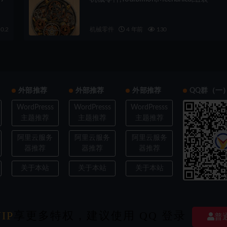
0.2
机械零件
4 年前
130
外部推荐
外部推荐
外部推荐
QQ群（一
WordPresss
WordPresss
WordPresss
主题推荐
主题推荐
主题推荐
阿里云服务
阿里云服务
阿里云服务
器推荐
器推荐
器推荐
关于本站
关于本站
关于本站
ght © 2022
欧耶3D
- All rights reserved
|
豫ICP备202103XXXX号-X
|
经验交流探
IP
享更多特权，建议使用 QQ 登录
普