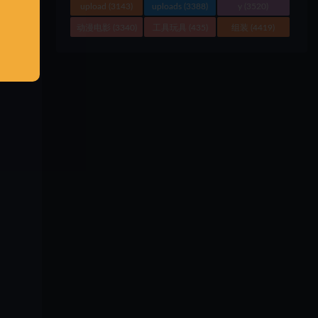
upload
(3143)
uploads
(3388)
y
(3520)
动漫电影
(3340)
工具玩具
(435)
组装
(4419)