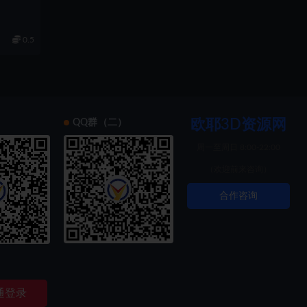
0.5
欧耶3D资源网
）
QQ群（二）
周一至周日 8:00-22:00
（欢迎前来咨询）
合作咨询
索创新
通登录