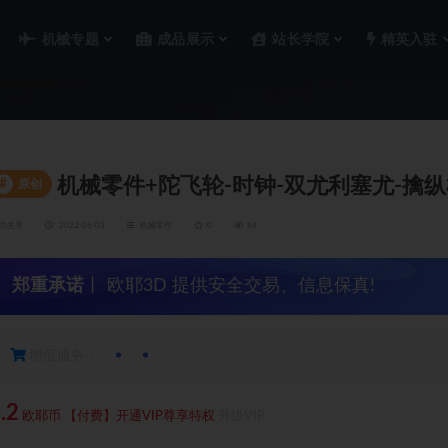
机械专题
成品展示
站长学院
精英入驻
机械零件+陀飞轮-时钟-双尤利塞尤-擒纵
#
原创
功夫哥
2022-06-03
机械零件
0
84
郑重承诺
丨 欧耶3D 提供安全交易、信息保真!
增值服务：
.2
欧耶币
【付费】开通VIP尊享特权
升级VIP