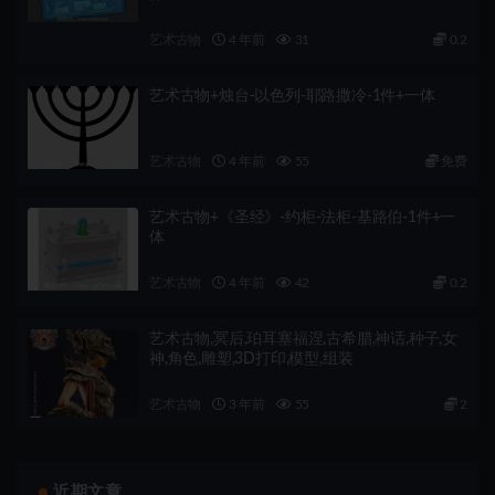
艺术古物
4 年前
31
0.2
艺术古物+烛台-以色列-耶路撒冷-1件+一体
艺术古物
4 年前
55
免费
艺术古物+《圣经》-约柜-法柜-基路伯-1件+一
体
艺术古物
4 年前
42
0.2
艺术古物,冥后,珀耳塞福涅,古希腊,神话,种子,女
神,角色,雕塑,3D打印,模型,组装
艺术古物
3 年前
55
2
近期文章