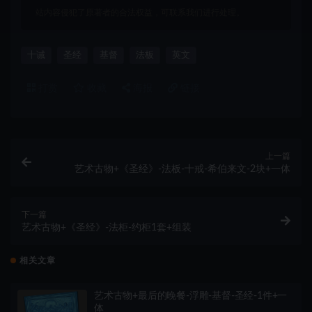
站内容侵犯了原著者的合法权益，可联系我们进行处理。
十诫
圣经
基督
法板
英文
打赏
收藏
海报
链接
上一篇
艺术古物+《圣经》-法板-十戒-希伯来文-2块+一体
下一篇
艺术古物+《圣经》-法柜-约柜1套+组装
相关文章
艺术古物+最后的晚餐-浮雕-基督-圣经-1件+一
体