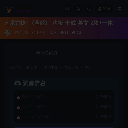
登录
全部
艺术古物+《圣经》-法板-十戒-英文-2块+一体
艺术古物
4 年前
0
62
0.2
详情介绍
常见问题
当前位置：
首页
资源下载
艺术古物
正文
资源信息
普通用户特权：
0.2欧耶币
会员用户特权：
0.2欧耶币
永久会员用户特权：
0.2欧耶币