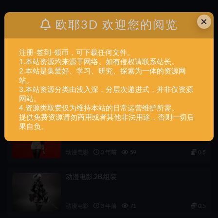
×
欧耶3D 欢迎您的阅览
上一篇
游戏小说+《尼尔：机械纪元》-尤尔哈2号B型-手办-大
刀款-摆件-20件+组装
注册-签到-领币，可下载任何文件。
1.本站资源均来源于网络。如有侵权请联系站长。
下一篇
2.本站是集爱好、学习、研究、探索为一体的资源网
游戏小说+《尼尔：机械纪元》-尤尔哈2号B型-手办-新
站。
款-详细配件-30件+组装
3.本站资源分类由浅入深，分层次递进式，并非仅资源
网站。
相关文章
4.资源类取费仅为维持本站的日常运营维护所需。
提供免费资源请勿商用或者其他非法用途，否则一切后
动漫电影,ESMonster,2B,组装
果自负。
动漫电影
3 年前
59
0.5
动漫电影,2B,组装
动漫电影
3 年前
71
0.5