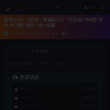
登录
全部
游戏小说+《尼尔：机械纪元》-尤尔哈2号B型-手
办-球刀款-摆件-3件+组装
游戏小说
4 年前
0
46
0.2
详情介绍
常见问题
当前位置：
首页
资源下载
游戏小说
正文
资源信息
普通用户特权：
0.2欧耶币
会员用户特权：
0.2欧耶币
永久会员用户特权：
0.2欧耶币