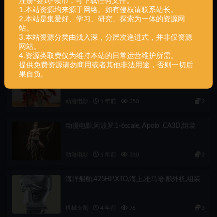
注册-签到-领币，可下载任何文件。
1.本站资源均来源于网络。如有侵权请联系站长。
2.本站是集爱好、学习、研究、探索为一体的资源网
动漫电影,莫甘娜,1-6,scale ,Morgana ,CA3D,组
站。
装
3.本站资源分类由浅入深，分层次递进式，并非仅资源
网站。
动漫电影
1 年前
610
2
4.资源类取费仅为维持本站的日常运营维护所需。
提供免费资源请勿商用或者其他非法用途，否则一切后
动漫电影,枪神,Scale ,Vash ,CA3D,组装
果自负。
动漫电影
1 年前
350
2
动漫电影,阿波罗,1-6scale, Apolo ,CA3D,组装
动漫电影
1 年前
310
2
海洋船舶,425HP,XTO,海上,雅马哈,舷外机,组装
机械专题
4 年前
76
3