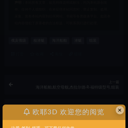
声明：
本站所有文章，如无特殊说明或标注，均为本站原创发
布。任何个人或组织，在未征得本站同意时，禁止复制、盗用、
采集、发布本站内容到任何网站、书籍等各类媒体平台。如若本
站内容侵犯了原著者的合法权益，可联系我们进行处理。
俄亥俄级
核潜艇
海洋船舶
潜艇
组装
打赏
收藏
海报
链接
上一篇
海洋船舶,航空母舰,杰拉尔德·R·福特级型号,组装
下一篇
×
欧耶3D 欢迎您的阅览
海洋船舶,船,游艇,洋马,L48,发动机,组装
相关文章