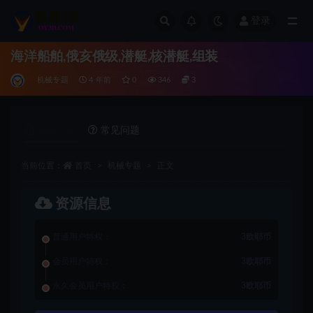
登录
全部
海洋船舶,俄亥俄级,潜艇,核潜艇,组装
机械专题
4 年前
0
346
3
详情介绍
常见问题
当前位置：
首页
机械专题
正文
资源信息
普通用户特权：
3欧耶币
会员用户特权：
3欧耶币
永久会员用户特权：
3欧耶币