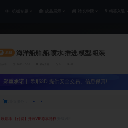
机械专题
成品展示
站长学院
精英入驻
海洋船舶,船,喷水,推进,模型,组装
#
原创
功夫哥
2022-10-20
机械专题
0
49
郑重承诺
丨 欧耶3D 提供安全交易、信息保真!
增值服务：
3
欧耶币
【付费】开通VIP尊享特权
升级VIP