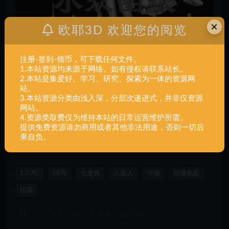
×
欧耶3D 欢迎您的阅览
注册-签到-领币，可下载任何文件。
1.本站资源均来源于网络。如有侵权请联系站长。
2.本站是集爱好、学习、研究、探索为一体的资源网
站。
3.本站资源分类由浅入深，分层次递进式，并非仅资源
声明：
本站所有文章，如无特殊说明或标注，均为本站原创发
网站。
4.资源类取费仅为维持本站的日常运营维护所需。
布。任何个人或组织，在未征得本站同意时，禁止复制、盗用、
提供免费资源请勿商用或者其他非法用途，否则一切后
采集、发布本站内容到任何网站、书籍等各类媒体平台。如若本
果自负。
站内容侵犯了原著者的合法权益，可联系我们进行处理。
1.07G
18号
七龙珠
人造人
冲浪
动漫电影
组装
打赏
收藏
海报
链接