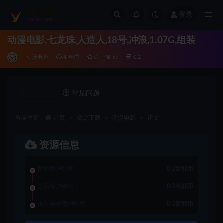
登录
全部
动漫电影,七龙珠,人造人,18号,冲浪,1.07G,组装
动漫电影
4 年前
0
57
0.2
详情介绍
常见问题
当前位置：
首页
资源下载
动漫电影
正文
资源信息
普通用户特权：
0.2欧耶币
会员用户特权：
0.2欧耶币
永久会员用户特权：
0.2欧耶币