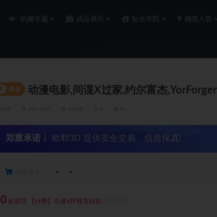
机械专题
成品展示
站长学院
精英入驻
动漫电影,间谍X过家,约尔富杰,YorForger,S
#
原创
功夫哥
2022-10-28
动漫电影
0
65
郑重承诺
丨 欧耶3D 提供安全交易、信息保真!
增值服务：
10
欧耶币
【付费】开通VIP尊享特权
升级VIP