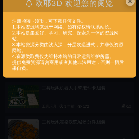
×
欧耶3D 欢迎您的阅览
下一篇
注册-签到-领币，可下载任何文件。
工具玩具,苹果4S,iPhone,4S,手机壳
1.本站资源均来源于网络。如有侵权请联系站长。
2.本站是集爱好、学习、研究、探索为一体的资源网
相关文章
站。
3.本站资源分类由浅入深，分层次递进式，并非仅资源
网站。
工具玩具,鬼耳环,万圣节,组装
4.资源类取费仅为维持本站的日常运营维护所需。
提供免费资源请勿商用或者其他非法用途，否则一切后
果自负。
工具玩具
3 年前
99
0.5
工具玩具,机器人,手臂,套件卡,组装
工具玩具
3 年前
172
0.5
工具玩具,霍格沃茨,城堡,分件,组装