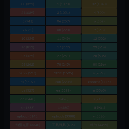
00
(321)
1
(1090)
02
(1040)
2
(1089)
3
(1051)
4
(800)
5
(741)
06
(257)
6
(509)
7
(632)
08
(220)
9
(858)
10
(354)
11
(549)
12
(502)
16
(812)
17
(272)
23
(614)
25
(429)
27
(251)
28
(636)
58
(262)
78
(245)
80
(296)
2022
(527)
2023
(1595)
a
(2860)
as
(3407)
con
(2205)
content
(1114)
de
(327)
en
(3599)
n
(3560)
on
(3448)
r
(498)
s
(2190)
sr
(1633)
te
(560)
tt
(901)
upload
(3143)
uploads
(3388)
y
(3520)
动漫电影
(3340)
工具玩具
(435)
组装
(4419)