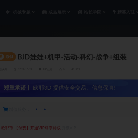
机械专题
成品展示
站长学院
精英入驻
BJD娃娃+机甲-活动-科幻-战争+组装
#
原创
功夫哥
2022-10-28
BJD娃娃
0
373
郑重承诺
丨 欧耶3D 提供安全交易、信息保真!
增值服务：
5
欧耶币
【付费】开通VIP尊享特权
升级VIP