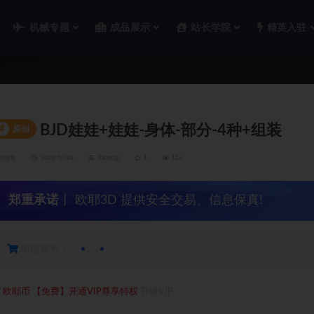
机械专题
成品展示
站长学院
精英入驻
BJD娃娃+娃娃-身体-部分-4种+组装
#
原创
功夫哥
2022-10-28
BJD娃娃
1
126
郑重承诺
丨 欧耶3D 提供安全交易、信息保真!
增值服务：
0
欧耶币
【免费】开通VIP尊享特权
升级VIP