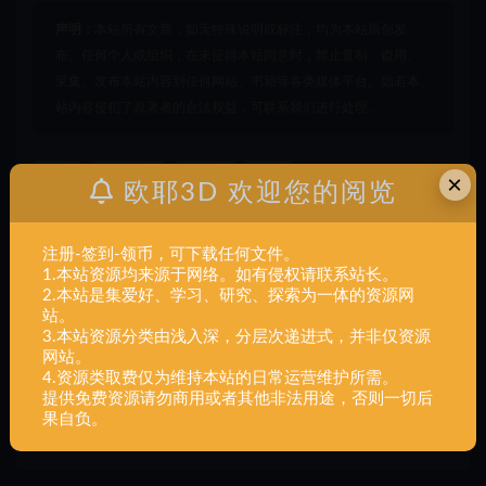
声明：
本站所有文章，如无特殊说明或标注，均为本站原创发
布。任何个人或组织，在未征得本站同意时，禁止复制、盗用、
采集、发布本站内容到任何网站、书籍等各类媒体平台。如若本
站内容侵犯了原著者的合法权益，可联系我们进行处理。
一体
动漫电影
宝可梦
快龙
×
欧耶3D 欢迎您的阅览
打赏
收藏
海报
链接
注册-签到-领币，可下载任何文件。
1.本站资源均来源于网络。如有侵权请联系站长。
2.本站是集爱好、学习、研究、探索为一体的资源网
站。
上一篇
3.本站资源分类由浅入深，分层次递进式，并非仅资源
动漫电影,宝可梦,卡拉卡拉,一体
网站。
4.资源类取费仅为维持本站的日常运营维护所需。
提供免费资源请勿商用或者其他非法用途，否则一切后
果自负。
下一篇
动漫电影,宝可梦,木守宫,一体