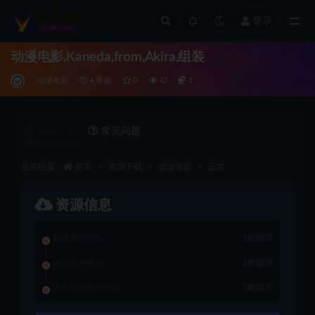
登录
全部
动漫电影,Kaneda,from,Akira,组装
动漫电影
4 年前
0
42
1
详情介绍
常见问题
当前位置：
首页
资源下载
动漫电影
正文
资源信息
普通用户特权：
1欧耶币
会员用户特权：
1欧耶币
永久会员用户特权：
1欧耶币