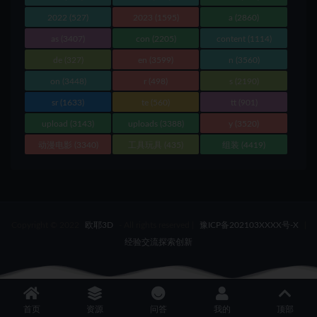
2022
(527)
2023
(1595)
a
(2860)
as
(3407)
con
(2205)
content
(1114)
de
(327)
en
(3599)
n
(3560)
on
(3448)
r
(498)
s
(2190)
sr
(1633)
te
(560)
tt
(901)
upload
(3143)
uploads
(3388)
y
(3520)
动漫电影
(3340)
工具玩具
(435)
组装
(4419)
Copyright © 2022
欧耶3D
- All rights reserved
|
豫ICP备202103XXXX号-X
|
经验交流探索创新
首页
资源
问答
我的
顶部