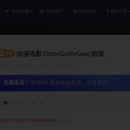
机械专题
成品展示
站长学院
精英入驻
动漫电影,DizzyGuiltyGear,组装
#
原创
功夫哥
2022-11-25
动漫电影
0
52
郑重承诺
丨 欧耶3D 提供安全交易、信息保真!
增值服务：
1
欧耶币
【付费】开通VIP尊享特权
升级VIP