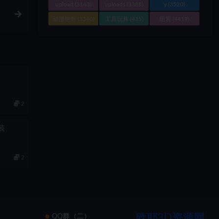
upload
(3143)
uploads
(3388)
y
(3520)
动漫电影
(3340)
工具玩具
(435)
组装
(4419)
2
组装
2
欧耶3D资源网
）
QQ群（二）