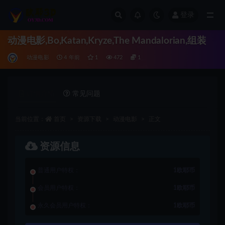
登录
全部
动漫电影,Bo,Katan,Kryze,The Mandalorian,组装
动漫电影
4 年前
1
472
1
详情介绍
常见问题
当前位置：
首页
资源下载
动漫电影
正文
资源信息
普通用户特权：
1欧耶币
会员用户特权：
1欧耶币
永久会员用户特权：
1欧耶币