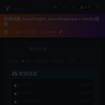
登录
全部
动漫电影,AnyaForgerL,anya,forger,spy x family,组
装
动漫电影
4 年前
1
34
1
详情介绍
常见问题
当前位置：
首页
资源下载
动漫电影
正文
资源信息
普通用户特权：
1欧耶币
会员用户特权：
1欧耶币
永久会员用户特权：
1欧耶币