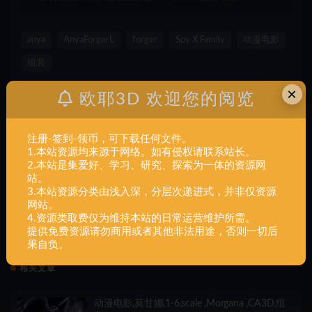
anya
AnyaForgerL
forger
Spy X Family
动漫电影
组装
×
打赏
收藏
海报
链接
欧耶3D 欢迎您的阅览
注册-签到-领币，可下载任何文件。
1.本站资源均来源于网络。如有侵权请联系站长。
上一篇
2.本站是集爱好、学习、研究、探索为一体的资源网
动漫电影,Asuka,Langley,Evangelion,组装
站。
3.本站资源分类由浅入深，分层次递进式，并非仅资源
网站。
4.资源类取费仅为维持本站的日常运营维护所需。
下一篇
提供免费资源请勿商用或者其他非法用途，否则一切后
动漫电影,Annie,组装
果自负。
相关文章
动漫电影,莫甘娜,1-6,scale ,Morgana ,CA3D,组