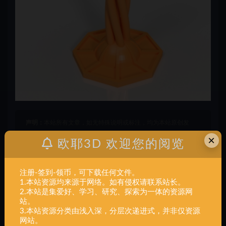
声明：
本站所有文章，如无特殊说明或标注，均为本站原创发
布。任何个人或组织，在未征得本站同意时，禁止复制、盗用、
×
欧耶3D 欢迎您的阅览
采集、发布本站内容到任何网站、书籍等各类媒体平台。如若本
站内容侵犯了原著者的合法权益，可联系我们进行处理。
注册-签到-领币，可下载任何文件。
1.本站资源均来源于网络。如有侵权请联系站长。
一体
工具玩具
模型
烛台
道具
2.本站是集爱好、学习、研究、探索为一体的资源网
站。
3.本站资源分类由浅入深，分层次递进式，并非仅资源
打赏
收藏
海报
链接
网站。