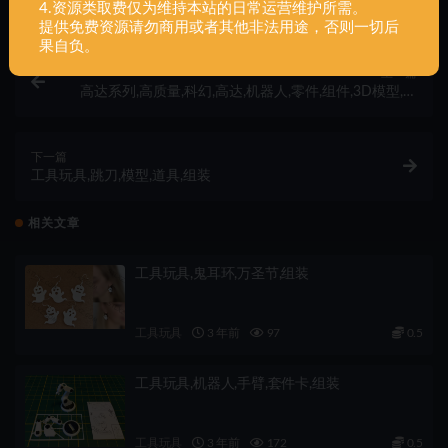
4.资源类取费仅为维持本站的日常运营维护所需。
提供免费资源请勿商用或者其他非法用途，否则一切后
果自负。
上一篇
高达系列,高质量,科幻,高达,机器人,零件,组件,3D模型,合
集,320组,437MB,一体
下一篇
工具玩具,跳刀,模型,道具,组装
相关文章
工具玩具,鬼耳环,万圣节,组装
工具玩具
3 年前
97
0.5
工具玩具,机器人,手臂,套件卡,组装
工具玩具
3 年前
172
0.5