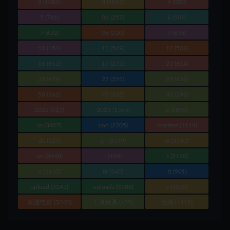
2
(1089)
3
(1051)
4
(800)
5
(741)
06
(257)
6
(509)
7
(632)
08
(220)
9
(858)
10
(354)
11
(549)
12
(502)
16
(812)
17
(272)
23
(614)
25
(429)
27
(251)
28
(636)
58
(262)
78
(245)
80
(296)
2022
(527)
2023
(1595)
a
(2860)
as
(3407)
con
(2205)
content
(1114)
de
(327)
en
(3599)
n
(3560)
on
(3448)
r
(498)
s
(2190)
sr
(1633)
te
(560)
tt
(901)
upload
(3143)
uploads
(3388)
y
(3520)
动漫电影
(3340)
工具玩具
(435)
组装
(4419)