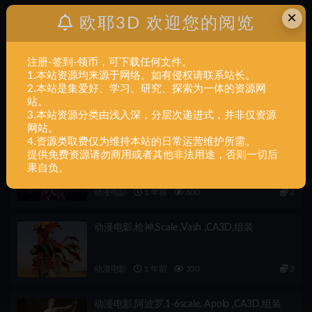
上一篇
×
欧耶3D 欢迎您的阅览
动漫电影,圣斗士星矢,黄金斗士,阿鲁迪
巴,SEIYA,GOLD,TAURUS,金牛座,ALDEBARAN,组装
注册-签到-领币，可下载任何文件。
下一篇
1.本站资源均来源于网络。如有侵权请联系站长。
动漫电影,圣斗士星矢,黄金斗士,艾奥洛斯,SEIYA,GOLD,
2.本站是集爱好、学习、研究、探索为一体的资源网
射手座,SAGITARIO,组装
站。
3.本站资源分类由浅入深，分层次递进式，并非仅资源
相关文章
网站。
4.资源类取费仅为维持本站的日常运营维护所需。
动漫电影,莫甘娜,1-6,scale ,Morgana ,CA3D,组
提供免费资源请勿商用或者其他非法用途，否则一切后
装
果自负。
动漫电影
1 年前
600
2
动漫电影,枪神,Scale ,Vash ,CA3D,组装
动漫电影
1 年前
350
2
动漫电影,阿波罗,1-6scale, Apolo ,CA3D,组装