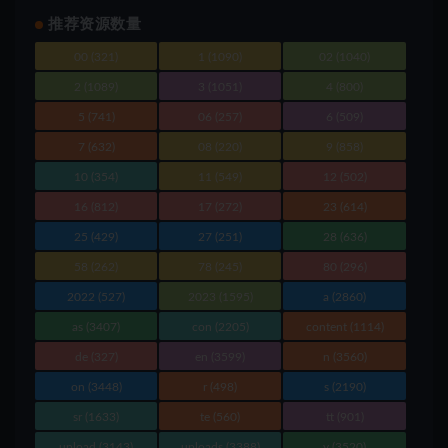
推荐资源数量
00
(321)
1
(1090)
02
(1040)
2
(1089)
3
(1051)
4
(800)
5
(741)
06
(257)
6
(509)
7
(632)
08
(220)
9
(858)
10
(354)
11
(549)
12
(502)
16
(812)
17
(272)
23
(614)
25
(429)
27
(251)
28
(636)
58
(262)
78
(245)
80
(296)
2022
(527)
2023
(1595)
a
(2860)
as
(3407)
con
(2205)
content
(1114)
de
(327)
en
(3599)
n
(3560)
on
(3448)
r
(498)
s
(2190)
sr
(1633)
te
(560)
tt
(901)
upload
(3143)
uploads
(3388)
y
(3520)