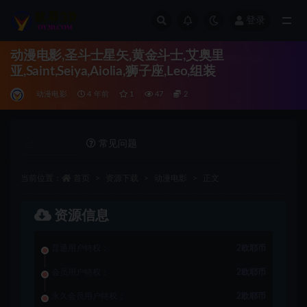
登录
全部
动漫电影,圣斗士星矢,黄金斗士,艾奥里
亚,Saint,Seiya,Aiolia,狮子座,Leo,组装
动漫电影
4 年前
1
47
2
详情介绍
常见问题
当前位置：
首页
资源下载
动漫电影
正文
资源信息
普通用户特权：
2欧耶币
会员用户特权：
2欧耶币
永久会员用户特权：
2欧耶币