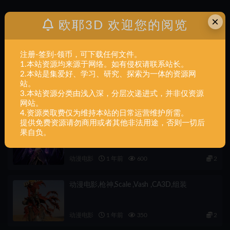
×
欧耶3D 欢迎您的阅览
上一篇
动漫电影,Hero,Graken,Zurk,组装
注册-签到-领币，可下载任何文件。
1.本站资源均来源于网络。如有侵权请联系站长。
下一篇
2.本站是集爱好、学习、研究、探索为一体的资源网
动漫电影,Hero,Bust,Wyetta,Lavesh,组装
站。
3.本站资源分类由浅入深，分层次递进式，并非仅资源
相关文章
网站。
4.资源类取费仅为维持本站的日常运营维护所需。
提供免费资源请勿商用或者其他非法用途，否则一切后
动漫电影,莫甘娜,1-6,scale ,Morgana ,CA3D,组
果自负。
装
动漫电影
1 年前
600
2
动漫电影,枪神,Scale ,Vash ,CA3D,组装
动漫电影
1 年前
350
2