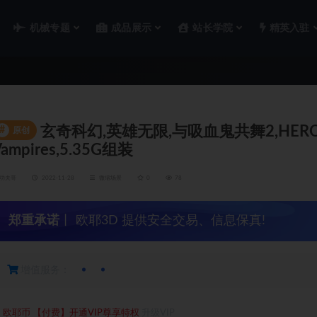
机械专题
成品展示
站长学院
精英入驻
玄奇科幻,英雄无限,与吸血鬼共舞2,HEROES INF
#
原创
Vampires,5.35G组装
功夫哥
2022-11-28
微缩场景
0
78
郑重承诺
丨 欧耶3D 提供安全交易、信息保真!
增值服务：
2
欧耶币
【付费】开通VIP尊享特权
升级VIP