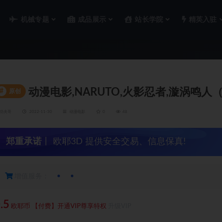
机械专题
成品展示
站长学院
精英入驻
动漫电影,NARUTO,火影忍者,漩涡鸣人
#
原创
功夫哥
2022-11-30
动漫电影
0
48
郑重承诺
丨 欧耶3D 提供安全交易、信息保真!
增值服务：
.5
欧耶币
【付费】开通VIP尊享特权
升级VIP