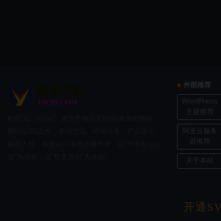
外部推荐
WordPresss
主题推荐
欧耶3D（Ouye）致力于精品3D打印资源的网站，
阿里云服务
网站以3D文件、学习交流、经验分享、产品展示、
器推荐
精英入驻、科技前沿等为主要内容，以“共享创造价
值”为理念，以“尊重原创”为准则。
关于本站
开通SV
Copyri