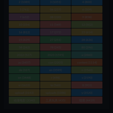
2
(1089)
3
(1051)
4
(800)
5
(741)
06
(257)
6
(509)
7
(632)
08
(220)
9
(858)
10
(354)
11
(549)
12
(502)
16
(812)
17
(272)
23
(614)
25
(429)
27
(251)
28
(636)
58
(262)
78
(245)
80
(296)
2022
(527)
2023
(1595)
a
(2860)
as
(3407)
con
(2205)
content
(1114)
de
(327)
en
(3599)
n
(3560)
on
(3448)
r
(498)
s
(2190)
sr
(1633)
te
(560)
tt
(901)
upload
(3143)
uploads
(3388)
y
(3520)
动漫电影
(3340)
工具玩具
(435)
组装
(4419)