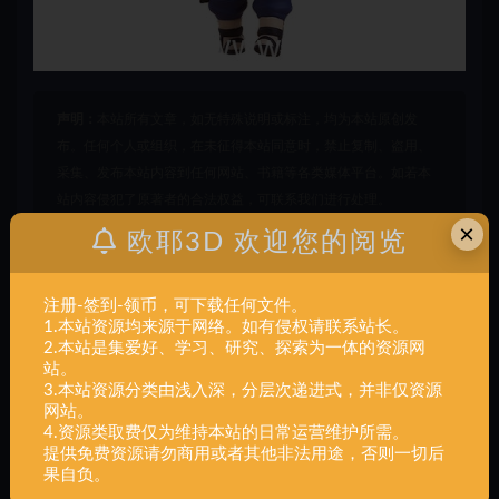
声明：
本站所有文章，如无特殊说明或标注，均为本站原创发
布。任何个人或组织，在未征得本站同意时，禁止复制、盗用、
采集、发布本站内容到任何网站、书籍等各类媒体平台。如若本
站内容侵犯了原著者的合法权益，可联系我们进行处理。
×
欧耶3D 欢迎您的阅览
NARUTO
动漫电影
火影忍者
组装
鸣人与雏田
注册-签到-领币，可下载任何文件。
打赏
收藏
海报
链接
1.本站资源均来源于网络。如有侵权请联系站长。
2.本站是集爱好、学习、研究、探索为一体的资源网
站。
3.本站资源分类由浅入深，分层次递进式，并非仅资源
网站。
上一篇
4.资源类取费仅为维持本站的日常运营维护所需。
动漫电影,NARUTO,火影忍者,青蛇,组装
提供免费资源请勿商用或者其他非法用途，否则一切后
果自负。