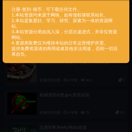
交通军事+狙击-步枪-枪盒-刺刀-工兵铲-5件+组装
注册-签到-领币，可下载任何文件。
1.本站资源均来源于网络。如有侵权请联系站长。
相关文章
2.本站是集爱好、学习、研究、探索为一体的资源网
站。
机械原理动图,活塞,传动,夹持,批量,变向,组装
3.本站资源分类由浅入深，分层次递进式，并非仅资源
网站。
4.资源类取费仅为维持本站的日常运营维护所需。
机械原理动图
4 年前
120
免费
提供免费资源请勿商用或者其他非法用途，否则一切后
果自负。
机械原理动图,链条,折弯,成型,传动,组装
机械原理动图
4 年前
303
3
机械原理动图,gun,原理,组装
机械原理动图
4 年前
73
0.5
交通军事,Navio,Pirata,组装