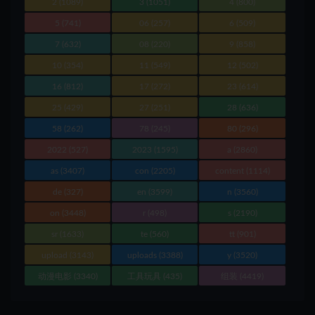
2
(1089)
3
(1051)
4
(800)
5
(741)
06
(257)
6
(509)
7
(632)
08
(220)
9
(858)
10
(354)
11
(549)
12
(502)
16
(812)
17
(272)
23
(614)
25
(429)
27
(251)
28
(636)
58
(262)
78
(245)
80
(296)
2022
(527)
2023
(1595)
a
(2860)
as
(3407)
con
(2205)
content
(1114)
de
(327)
en
(3599)
n
(3560)
on
(3448)
r
(498)
s
(2190)
sr
(1633)
te
(560)
tt
(901)
upload
(3143)
uploads
(3388)
y
(3520)
动漫电影
(3340)
工具玩具
(435)
组装
(4419)