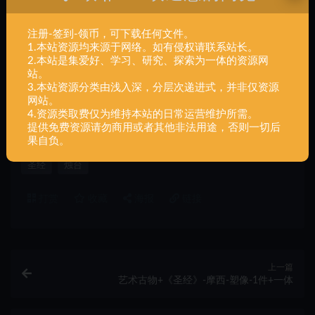
注册-签到-领币，可下载任何文件。
1.本站资源均来源于网络。如有侵权请联系站长。
2.本站是集爱好、学习、研究、探索为一体的资源网
声明：
本站所有文章，如无特殊说明或标注，均为本站原创发
站。
3.本站资源分类由浅入深，分层次递进式，并非仅资源
布。任何个人或组织，在未征得本站同意时，禁止复制、盗用、
网站。
采集、发布本站内容到任何网站、书籍等各类媒体平台。如若本
4.资源类取费仅为维持本站的日常运营维护所需。
站内容侵犯了原著者的合法权益，可联系我们进行处理。
提供免费资源请勿商用或者其他非法用途，否则一切后
果自负。
圣经
烛台
打赏
收藏
海报
链接
上一篇
艺术古物+《圣经》-摩西-塑像-1件+一体