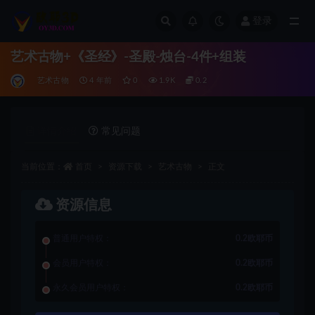
登录
全部
艺术古物+《圣经》-圣殿-烛台-4件+组装
艺术古物
4 年前
0
1.9K
0.2
详情介绍
常见问题
当前位置：
首页
资源下载
艺术古物
正文
资源信息
普通用户特权：
0.2欧耶币
会员用户特权：
0.2欧耶币
永久会员用户特权：
0.2欧耶币